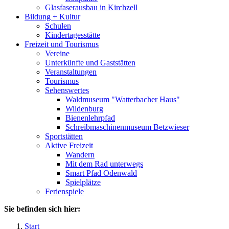
Glasfaserausbau in Kirchzell
Bildung + Kultur
Schulen
Kindertagesstätte
Freizeit und Tourismus
Vereine
Unterkünfte und Gaststätten
Veranstaltungen
Tourismus
Sehenswertes
Waldmuseum "Watterbacher Haus"
Wildenburg
Bienenlehrpfad
Schreibmaschinenmuseum Betzwieser
Sportstätten
Aktive Freizeit
Wandern
Mit dem Rad unterwegs
Smart Pfad Odenwald
Spielplätze
Ferienspiele
Sie befinden sich hier:
Start