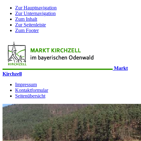
Zur Hauptnavigation
Zur Unternavigation
Zum Inhalt
Zur Seitenleiste
Zum Footer
Markt
Kirchzell
Impressum
Kontaktformular
Seitenübersicht