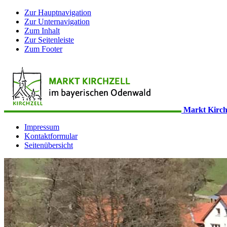
Zur Hauptnavigation
Zur Unternavigation
Zum Inhalt
Zur Seitenleiste
Zum Footer
Markt Kirch
Impressum
Kontaktformular
Seitenübersicht