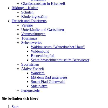
Glasfaserausbau in Kirchzell
Bildung + Kultur
Schulen
Kindertagesstätte
Freizeit und Tourismus
Vereine
Unterkünfte und Gaststätten
Veranstaltungen
Tourismus
Sehenswertes
Waldmuseum "Watterbacher Haus"
Wildenburg
Bienenlehrpfad
Schreibmaschinenmuseum Betzwieser
Sportstätten
Aktive Freizeit
Wandern
Mit dem Rad unterwegs
Smart Pfad Odenwald
Spielplätze
Ferienspiele
Sie befinden sich hier:
Start