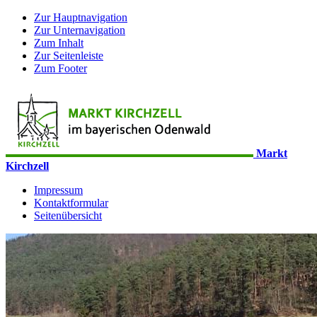
Zur Hauptnavigation
Zur Unternavigation
Zum Inhalt
Zur Seitenleiste
Zum Footer
Markt
Kirchzell
Impressum
Kontaktformular
Seitenübersicht