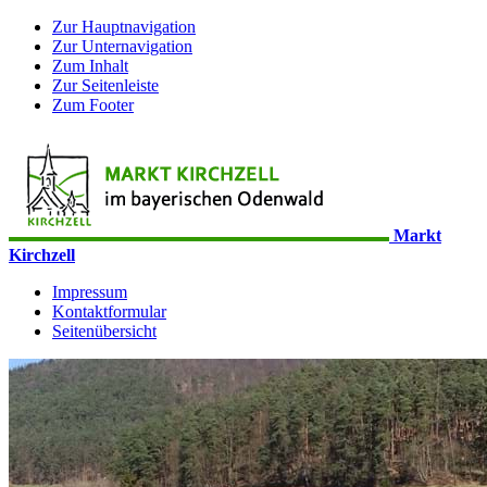
Zur Hauptnavigation
Zur Unternavigation
Zum Inhalt
Zur Seitenleiste
Zum Footer
Markt
Kirchzell
Impressum
Kontaktformular
Seitenübersicht