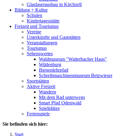
Glasfaserausbau in Kirchzell
Bildung + Kultur
Schulen
Kindertagesstätte
Freizeit und Tourismus
Vereine
Unterkünfte und Gaststätten
Veranstaltungen
Tourismus
Sehenswertes
Waldmuseum "Watterbacher Haus"
Wildenburg
Bienenlehrpfad
Schreibmaschinenmuseum Betzwieser
Sportstätten
Aktive Freizeit
Wandern
Mit dem Rad unterwegs
Smart Pfad Odenwald
Spielplätze
Ferienspiele
Sie befinden sich hier:
Start