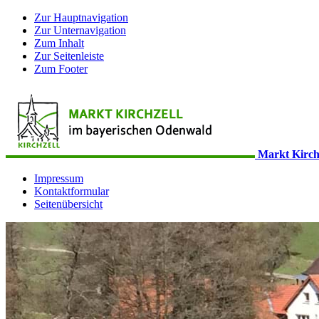
Zur Hauptnavigation
Zur Unternavigation
Zum Inhalt
Zur Seitenleiste
Zum Footer
Markt Kirch
Impressum
Kontaktformular
Seitenübersicht