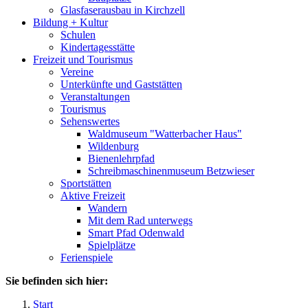
Glasfaserausbau in Kirchzell
Bildung + Kultur
Schulen
Kindertagesstätte
Freizeit und Tourismus
Vereine
Unterkünfte und Gaststätten
Veranstaltungen
Tourismus
Sehenswertes
Waldmuseum "Watterbacher Haus"
Wildenburg
Bienenlehrpfad
Schreibmaschinenmuseum Betzwieser
Sportstätten
Aktive Freizeit
Wandern
Mit dem Rad unterwegs
Smart Pfad Odenwald
Spielplätze
Ferienspiele
Sie befinden sich hier:
Start