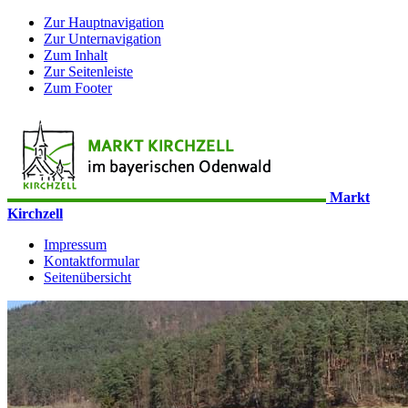
Zur Hauptnavigation
Zur Unternavigation
Zum Inhalt
Zur Seitenleiste
Zum Footer
Markt
Kirchzell
Impressum
Kontaktformular
Seitenübersicht