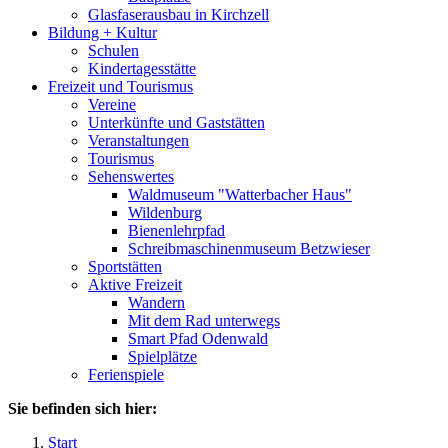
Glasfaserausbau in Kirchzell
Bildung + Kultur
Schulen
Kindertagesstätte
Freizeit und Tourismus
Vereine
Unterkünfte und Gaststätten
Veranstaltungen
Tourismus
Sehenswertes
Waldmuseum "Watterbacher Haus"
Wildenburg
Bienenlehrpfad
Schreibmaschinenmuseum Betzwieser
Sportstätten
Aktive Freizeit
Wandern
Mit dem Rad unterwegs
Smart Pfad Odenwald
Spielplätze
Ferienspiele
Sie befinden sich hier:
Start