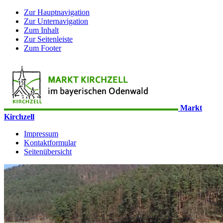
Zur Hauptnavigation
Zur Unternavigation
Zum Inhalt
Zur Seitenleiste
Zum Footer
Markt
Kirchzell
Impressum
Kontaktformular
Seitenübersicht