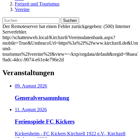
Freizeit und Tourismus
Vereine
Suchen
Der Remoteserver hat einen Fehler zurückgegeben: (500) Interner
Serverfehler.
http://schattenweb.local/Kirchzell/Vereinsdatenbank.aspx?
mobile=True&UmbracoUrl=https%3a%2f%2fwww.kirchzell.de&Umbr
und-
tourismus%2fvereine%2f&view=~/kxp/orgdata/default&orgid=9baea
9adc-4dcc-9074-e61e4e796e2d
Veranstaltungen
09. August 2026
Generalversammlung
11. August 2026
Ferienspiele FC Kickers
Kickersheim - FC Kickers Kirchzell 1922 e.V., Kirchzell