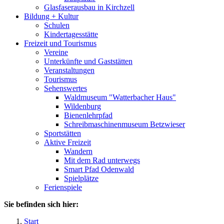
Glasfaserausbau in Kirchzell
Bildung + Kultur
Schulen
Kindertagesstätte
Freizeit und Tourismus
Vereine
Unterkünfte und Gaststätten
Veranstaltungen
Tourismus
Sehenswertes
Waldmuseum "Watterbacher Haus"
Wildenburg
Bienenlehrpfad
Schreibmaschinenmuseum Betzwieser
Sportstätten
Aktive Freizeit
Wandern
Mit dem Rad unterwegs
Smart Pfad Odenwald
Spielplätze
Ferienspiele
Sie befinden sich hier:
Start