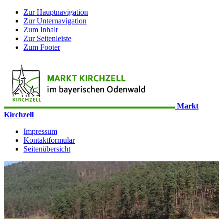
Zur Hauptnavigation
Zur Unternavigation
Zum Inhalt
Zur Seitenleiste
Zum Footer
Markt
Kirchzell
Impressum
Kontaktformular
Seitenübersicht