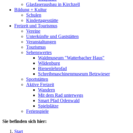
Glasfaserausbau in Kirchzell
Bildung + Kultur
Schulen
Kindertagesstätte
Freizeit und Tourismus
Vereine
Unterkünfte und Gaststätten
Veranstaltungen
Tourismus
Sehenswertes
Waldmuseum "Watterbacher Haus"
Wildenburg
Bienenlehrpfad
Schreibmaschinenmuseum Betzwieser
Sportstätten
Aktive Freizeit
Wandern
Mit dem Rad unterwegs
Smart Pfad Odenwald
Spielplätze
Ferienspiele
Sie befinden sich hier:
Start