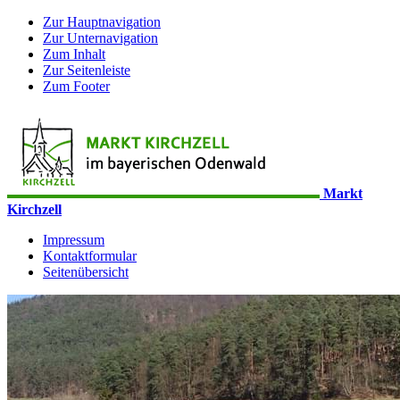
Zur Hauptnavigation
Zur Unternavigation
Zum Inhalt
Zur Seitenleiste
Zum Footer
Markt
Kirchzell
Impressum
Kontaktformular
Seitenübersicht